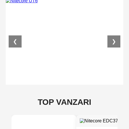
❮
❯
TOP VANZARI