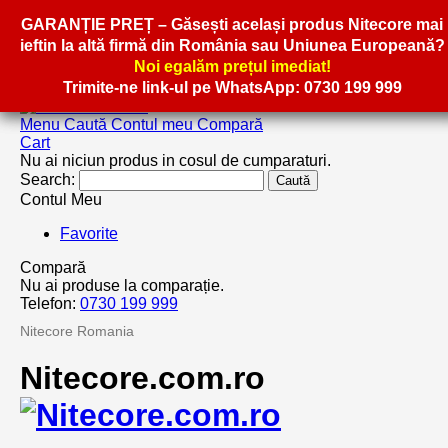
GARANȚIE PREȚ
GARANȚIE PREȚ
– Găsești același produs Nitecore mai
– Găsești același produs Nitecore mai
ieftin la altă firmă din România sau Uniunea Europeană?
ieftin la altă firmă din România sau Uniunea Europeană?
Noi egalăm prețul imediat!
Noi egalăm prețul imediat!
Trimite-ne link-ul pe WhatsApp:
Trimite-ne link-ul pe WhatsApp:
0730 199 999
0730 199 999
Menu
Caută
Contul meu
Compară
Cart
Nu ai niciun produs in cosul de cumparaturi.
Search:
Caută
Contul Meu
Favorite
Compară
Nu ai produse la comparație.
Telefon:
0730 199 999
Nitecore Romania
Nitecore.com.ro